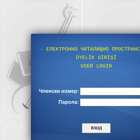
- ЕЛЕКТРОННО
ЧИТАЛИЩНО ПРОСТРАНС
ÜYELİK GİRİŞİ
USER LOGIN
Членски номер:
Парола: